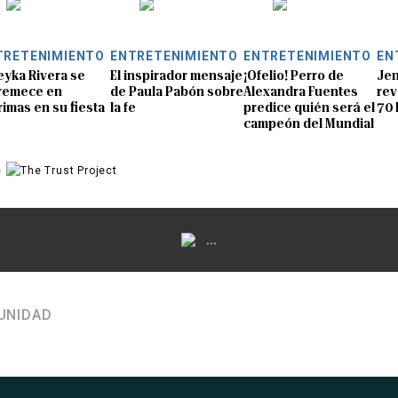
TRETENIMIENTO
ENTRETENIMIENTO
ENTRETENIMIENTO
EN
eyka Rivera se
El inspirador mensaje
¡Ofelio! Perro de
Jen
remece en
de Paula Pabón sobre
Alexandra Fuentes
rev
rimas en su fiesta
la fe
predice quién será el
70 
campeón del Mundial
e
...
UNIDAD