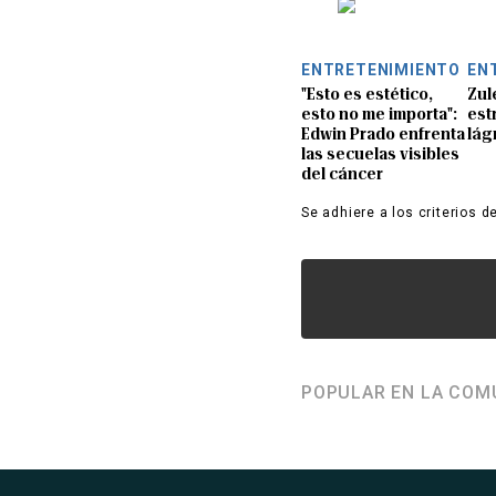
ENTRETENIMIENTO
EN
"Esto es estético,
Zul
esto no me importa":
est
Edwin Prado enfrenta
lág
las secuelas visibles
del cáncer
Se adhiere a los criterios d
POPULAR EN LA COM