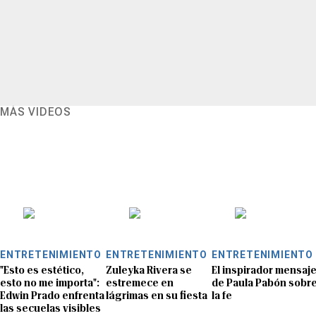
MÁS VIDEOS
ENTRETENIMIENTO
ENTRETENIMIENTO
ENTRETENIMIENTO
"Esto es estético,
Zuleyka Rivera se
El inspirador mensaj
esto no me importa":
estremece en
de Paula Pabón sobr
Edwin Prado enfrenta
lágrimas en su fiesta
la fe
las secuelas visibles