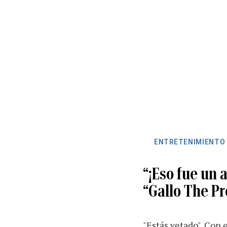
ENTRETENIMIENTO
“¡Eso fue un 
“Gallo The P
"Estás vetado". Con 