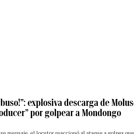
abuso!”: explosiva descarga de Molu
roducer” por golpear a Mondongo
ese mensaje, el locutor reaccionó al ataque a golpes qu