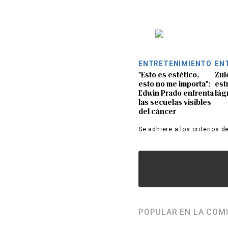
ENTRETENIMIENTO
EN
"Esto es estético,
Zul
esto no me importa":
est
Edwin Prado enfrenta
lág
las secuelas visibles
del cáncer
Se adhiere a los criterios d
POPULAR EN LA COM