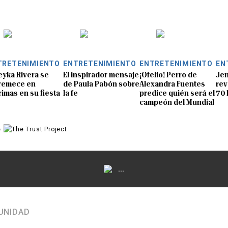
TRETENIMIENTO
ENTRETENIMIENTO
ENTRETENIMIENTO
EN
eyka Rivera se
El inspirador mensaje
¡Ofelio! Perro de
Jen
remece en
de Paula Pabón sobre
Alexandra Fuentes
rev
rimas en su fiesta
la fe
predice quién será el
70 
campeón del Mundial
e
...
UNIDAD