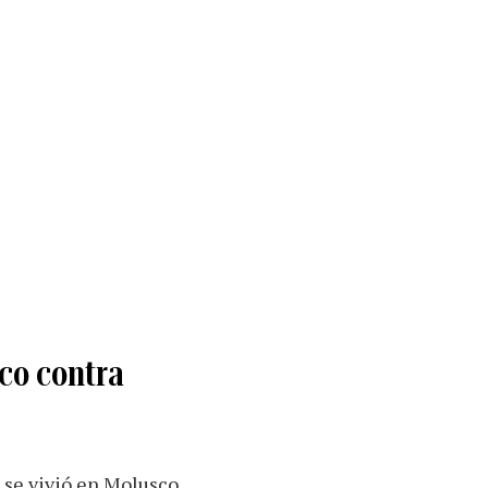
sco contra
e se vivió en Molusco