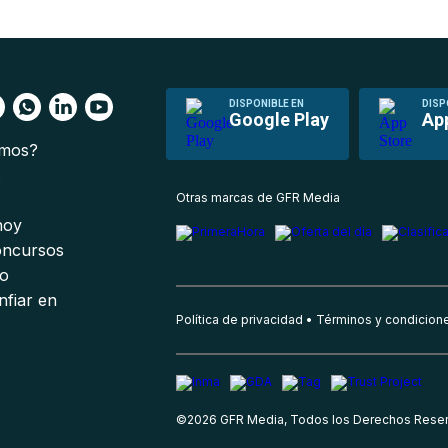
DISPONIBLE EN
DISP
Google Play
Ap
omos?
s
Otras marcas de GFR Media
 hoy
oncursos
io
nfiar en
Política de privacidad
Términos y condicion
©
2026
GFR Media, Todos los Derechos Rese