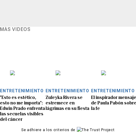
MÁS VIDEOS
ENTRETENIMIENTO
ENTRETENIMIENTO
ENTRETENIMIENTO
"Esto es estético,
Zuleyka Rivera se
El inspirador mensaj
esto no me importa":
estremece en
de Paula Pabón sobr
Edwin Prado enfrenta
lágrimas en su fiesta
la fe
las secuelas visibles
del cáncer
Se adhiere a los criterios de