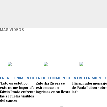
MÁS VIDEOS
ENTRETENIMIENTO
ENTRETENIMIENTO
ENTRETENIMIENTO
"Esto es estético,
Zuleyka Rivera se
El inspirador mensaj
esto no me importa":
estremece en
de Paula Pabón sobr
Edwin Prado enfrenta
lágrimas en su fiesta
la fe
las secuelas visibles
del cáncer