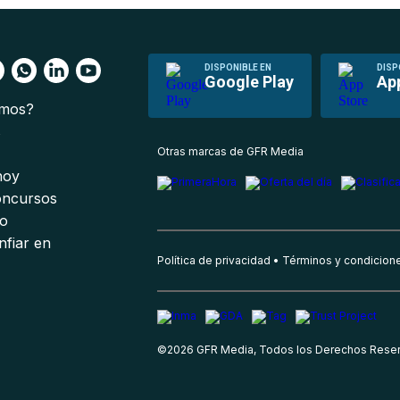
DISPONIBLE EN
DISP
Google Play
Ap
omos?
s
Otras marcas de GFR Media
 hoy
oncursos
io
nfiar en
Política de privacidad
Términos y condicion
©
2026
GFR Media, Todos los Derechos Rese