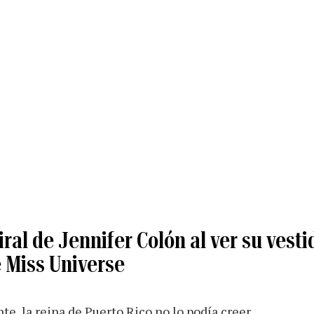
iral de Jennifer Colón al ver su vest
 Miss Universe
e, la reina de Puerto Rico no lo podía creer.