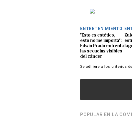
ENTRETENIMIENTO
EN
"Esto es estético,
Zul
esto no me importa":
est
Edwin Prado enfrenta
lág
las secuelas visibles
del cáncer
Se adhiere a los criterios d
POPULAR EN LA COM