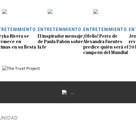
TRETENIMIENTO
ENTRETENIMIENTO
ENTRETENIMIENTO
EN
eyka Rivera se
El inspirador mensaje
¡Ofelio! Perro de
Jen
remece en
de Paula Pabón sobre
Alexandra Fuentes
rev
rimas en su fiesta
la fe
predice quién será el
70 
campeón del Mundial
e
...
UNIDAD