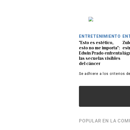
ENTRETENIMIENTO
EN
"Esto es estético,
Zul
esto no me importa":
est
Edwin Prado enfrenta
lág
las secuelas visibles
del cáncer
Se adhiere a los criterios d
POPULAR EN LA COM