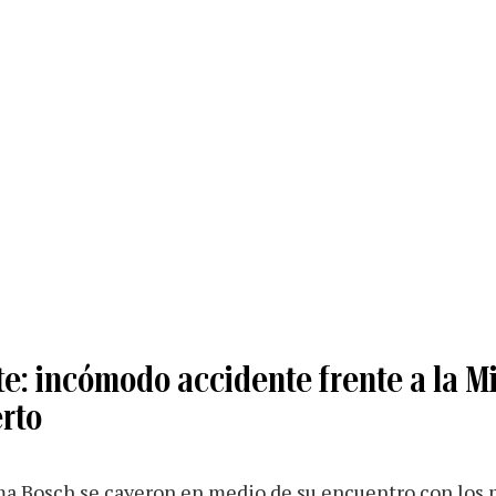
te: incómodo accidente frente a la M
rto
ma Bosch se cayeron en medio de su encuentro con los