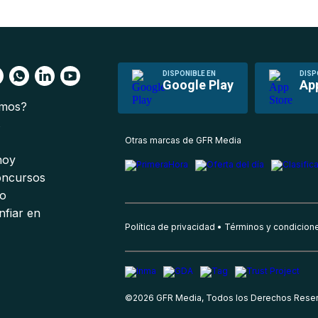
DISPONIBLE EN
DISP
Google Play
Ap
omos?
s
Otras marcas de GFR Media
 hoy
oncursos
io
nfiar en
Política de privacidad
Términos y condicion
©
2026
GFR Media, Todos los Derechos Rese