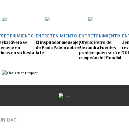
TRETENIMIENTO
ENTRETENIMIENTO
ENTRETENIMIENTO
EN
eyka Rivera se
El inspirador mensaje
¡Ofelio! Perro de
Jen
remece en
de Paula Pabón sobre
Alexandra Fuentes
rev
rimas en su fiesta
la fe
predice quién será el
70 
campeón del Mundial
e
...
UNIDAD