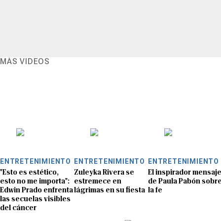
MÁS VIDEOS
ENTRETENIMIENTO
ENTRETENIMIENTO
ENTRETENIMIENTO
"Esto es estético,
Zuleyka Rivera se
El inspirador mensaj
esto no me importa":
estremece en
de Paula Pabón sobr
Edwin Prado enfrenta
lágrimas en su fiesta
la fe
las secuelas visibles
del cáncer