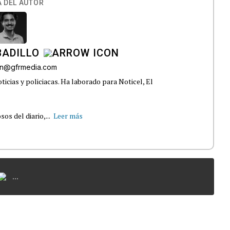
 DEL AUTOR
BADILLO
lon@gfrmedia.com
ticias y policiacas. Ha laborado para Noticel, El
s del diario,...
Leer más
...