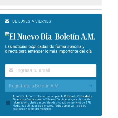
DE LUNES A VIERNES
Boletín A.M.
Las noticias explicadas de forma sencilla y
directa para entender lo más importante del día.
Regístrate a Boletín A.M.
Al someter tu correo electrónico, aceptas la
Política de Privacidad
y
Términos y Condiciones
de El Nuevo Día. Además, aceptas recibir
información u ofertas especiales de productos o servicios de GFR
Media, sus afiliadas o de terceros. Podrás optar salirte de los
boletines en cualquier momento.