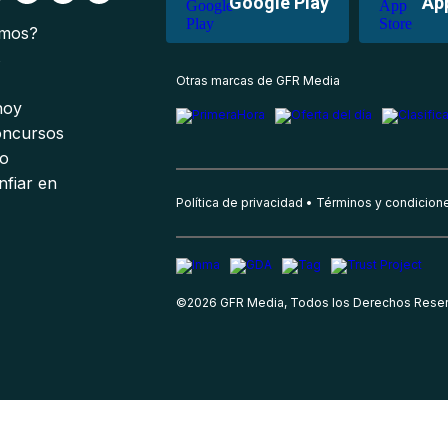
Google Play
Ap
omos?
s
Otras marcas de GFR Media
 hoy
oncursos
io
nfiar en
Política de privacidad
Términos y condicion
©
2026
GFR Media, Todos los Derechos Rese