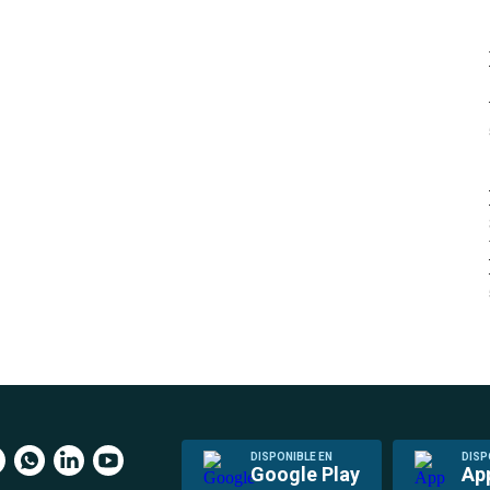
DISPONIBLE EN
DISP
Google Play
Ap