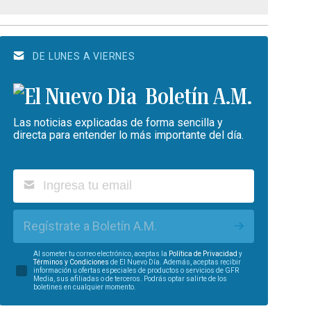
DE LUNES A VIERNES
Boletín A.M.
Las noticias explicadas de forma sencilla y
directa para entender lo más importante del día.
Regístrate a Boletín A.M.
Al someter tu correo electrónico, aceptas la
Política de Privacidad
y
Términos y Condiciones
de El Nuevo Día. Además, aceptas recibir
información u ofertas especiales de productos o servicios de GFR
Media, sus afiliadas o de terceros. Podrás optar salirte de los
boletines en cualquier momento.