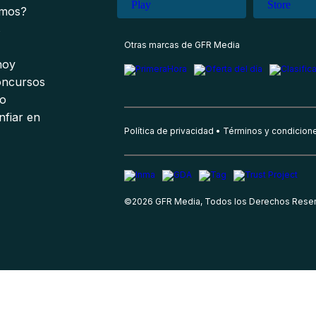
omos?
s
Otras marcas de GFR Media
 hoy
oncursos
io
nfiar en
Política de privacidad
Términos y condicion
©
2026
GFR Media, Todos los Derechos Rese