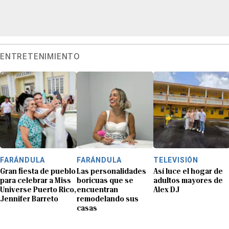
ENTRETENIMIENTO
FARÁNDULA
FARÁNDULA
TELEVISIÓN
Gran fiesta de pueblo
Las personalidades
Así luce el hogar de
para celebrar a Miss
boricuas que se
adultos mayores de
Universe Puerto Rico,
encuentran
Alex DJ
Jennifer Barreto
remodelando sus
casas