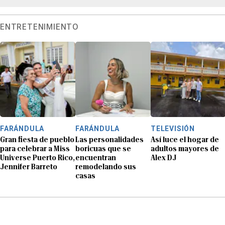
ENTRETENIMIENTO
FARÁNDULA
FARÁNDULA
TELEVISIÓN
Gran fiesta de pueblo
Las personalidades
Así luce el hogar de
para celebrar a Miss
boricuas que se
adultos mayores de
Universe Puerto Rico,
encuentran
Alex DJ
Jennifer Barreto
remodelando sus
casas