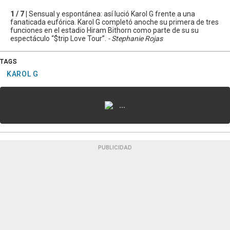
1 / 7 |
Sensual y espontánea: así lució Karol G frente a una
fanaticada eufórica. Karol G completó anoche su primera de tres
funciones en el estadio Hiram Bithorn como parte de su su
espectáculo “$trip Love Tour”.
- Stephanie Rojas
TAGS
KAROL G
...
PUBLICIDAD