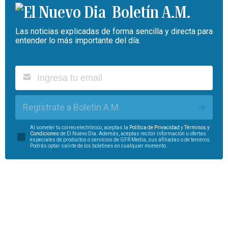
Boletín A.M.
Las noticias explicadas de forma sencilla y directa para
entender lo más importante del día.
Regístrate a Boletín A.M.
Al someter tu correo electrónico, aceptas la
Política de Privacidad
y
Términos y
Condiciones
de El Nuevo Día. Además, aceptas recibir información u ofertas
especiales de productos o servicios de GFR Media, sus afiliadas o de terceros.
Podrás optar salirte de los boletines en cualquier momento.