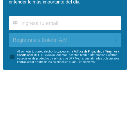
entender lo más importante del día.
Regístrate a Boletín A.M.
Al someter tu correo electrónico, aceptas la
Política de Privacidad
y
Términos y
Condiciones
de El Nuevo Día. Además, aceptas recibir información u ofertas
especiales de productos o servicios de GFR Media, sus afiliadas o de terceros.
Podrás optar salirte de los boletines en cualquier momento.