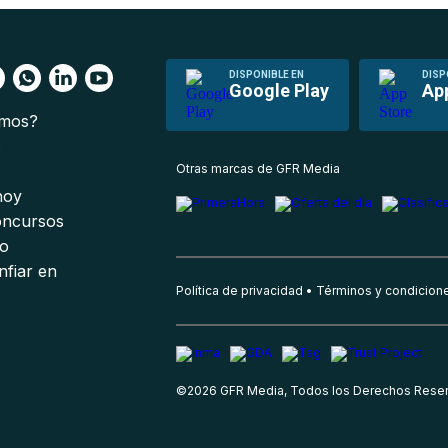
DISPONIBLE EN
DISP
Google Play
Ap
omos?
s
Otras marcas de GFR Media
 hoy
oncursos
io
nfiar en
Política de privacidad
Términos y condicion
©
2026
GFR Media, Todos los Derechos Rese