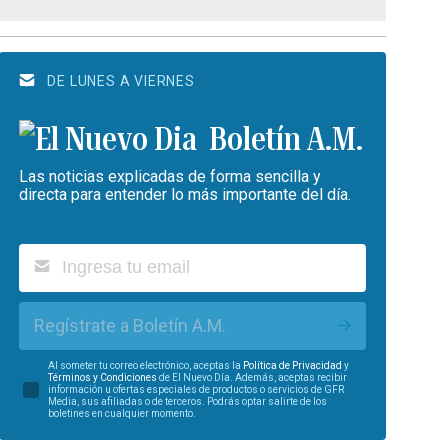
DE LUNES A VIERNES
Boletín A.M.
Las noticias explicadas de forma sencilla y
directa para entender lo más importante del día.
Regístrate a Boletín A.M.
Al someter tu correo electrónico, aceptas la
Política de Privacidad
y
Términos y Condiciones
de El Nuevo Día. Además, aceptas recibir
información u ofertas especiales de productos o servicios de GFR
Media, sus afiliadas o de terceros. Podrás optar salirte de los
boletines en cualquier momento.