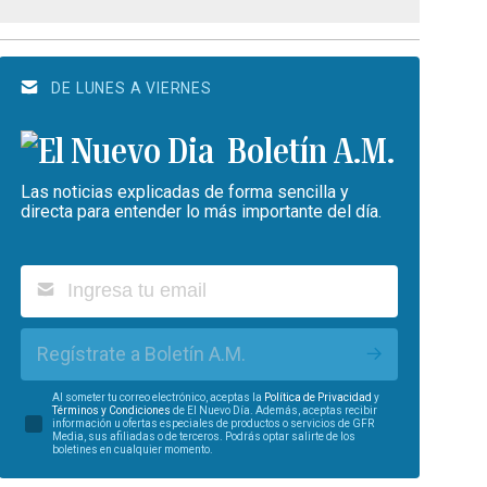
DE LUNES A VIERNES
Boletín A.M.
Las noticias explicadas de forma sencilla y
directa para entender lo más importante del día.
Regístrate a Boletín A.M.
Al someter tu correo electrónico, aceptas la
Política de Privacidad
y
Términos y Condiciones
de El Nuevo Día. Además, aceptas recibir
información u ofertas especiales de productos o servicios de GFR
Media, sus afiliadas o de terceros. Podrás optar salirte de los
boletines en cualquier momento.