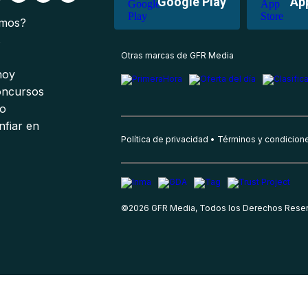
Google Play
Ap
omos?
s
Otras marcas de GFR Media
 hoy
oncursos
io
nfiar en
Política de privacidad
Términos y condicion
©
2026
GFR Media, Todos los Derechos Rese