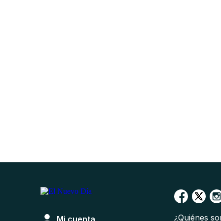
¿Quiénes s
Mi cuenta