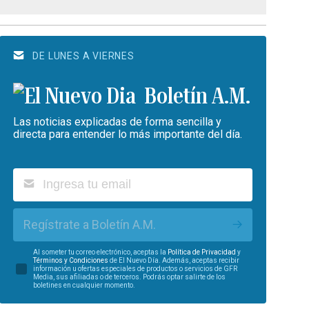
DE LUNES A VIERNES
Boletín A.M.
Las noticias explicadas de forma sencilla y
directa para entender lo más importante del día.
Regístrate a Boletín A.M.
Al someter tu correo electrónico, aceptas la
Política de Privacidad
y
Términos y Condiciones
de El Nuevo Día. Además, aceptas recibir
información u ofertas especiales de productos o servicios de GFR
Media, sus afiliadas o de terceros. Podrás optar salirte de los
boletines en cualquier momento.