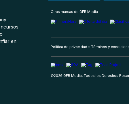
s
Otras marcas de GFR Media
 hoy
oncursos
io
nfiar en
Política de privacidad
Términos y condicion
©
2026
GFR Media, Todos los Derechos Rese