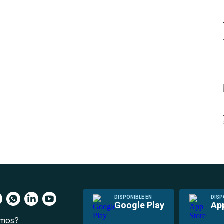
DISPONIBLE EN
DISP
Google Play
Ap
omos?