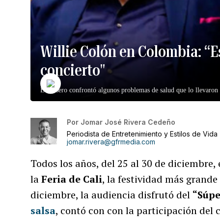
Willie Colón en Colombia: “E
concierto"
El salsero confrontó algunos problemas de salud que lo llevaron
Por
Jomar José Rivera Cedeño
Periodista de Entretenimiento y Estilos de Vida
jomar.rivera@gfrmedia.com
Todos los años, del 25 al 30 de diciembre,
la
Feria de Cali
, la festividad más grande 
diciembre, la audiencia disfrutó del
“Súpe
salsa
, contó con con la participación del