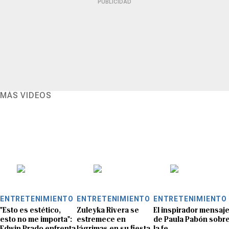
PUBLICIDAD
MÁS VIDEOS
ENTRETENIMIENTO
ENTRETENIMIENTO
ENTRETENIMIENTO
"Esto es estético,
Zuleyka Rivera se
El inspirador mensaj
esto no me importa":
estremece en
de Paula Pabón sobr
Edwin Prado enfrenta
lágrimas en su fiesta
la fe