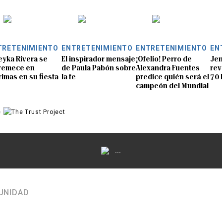
TRETENIMIENTO
ENTRETENIMIENTO
ENTRETENIMIENTO
EN
eyka Rivera se
El inspirador mensaje
¡Ofelio! Perro de
Jen
remece en
de Paula Pabón sobre
Alexandra Fuentes
rev
rimas en su fiesta
la fe
predice quién será el
70 
campeón del Mundial
e
...
UNIDAD