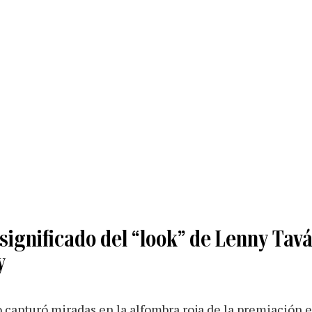
 significado del “look” de Lenny Tavá
y
capturó miradas en la alfombra roja de la premiación e