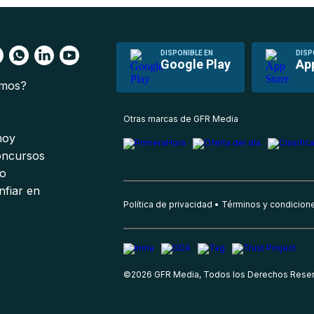
DISPONIBLE EN
DISP
Google Play
Ap
omos?
s
Otras marcas de GFR Media
 hoy
oncursos
io
nfiar en
Política de privacidad
Términos y condicion
©
2026
GFR Media, Todos los Derechos Rese