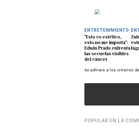
ENTRETENIMIENTO
EN
"Esto es estético,
Zul
esto no me importa":
est
Edwin Prado enfrenta
lág
las secuelas visibles
del cáncer
Se adhiere a los criterios d
POPULAR EN LA COM