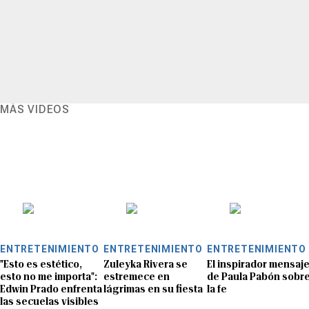
MÁS VIDEOS
ENTRETENIMIENTO
ENTRETENIMIENTO
ENTRETENIMIENTO
"Esto es estético,
Zuleyka Rivera se
El inspirador mensaj
esto no me importa":
estremece en
de Paula Pabón sobr
Edwin Prado enfrenta
lágrimas en su fiesta
la fe
las secuelas visibles