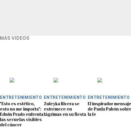
MÁS VIDEOS
ENTRETENIMIENTO
ENTRETENIMIENTO
ENTRETENIMIENTO
"Esto es estético,
Zuleyka Rivera se
El inspirador mensaj
esto no me importa":
estremece en
de Paula Pabón sobr
Edwin Prado enfrenta
lágrimas en su fiesta
la fe
las secuelas visibles
del cáncer