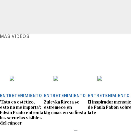
MÁS VIDEOS
ENTRETENIMIENTO
ENTRETENIMIENTO
ENTRETENIMIENTO
"Esto es estético,
Zuleyka Rivera se
El inspirador mensaj
esto no me importa":
estremece en
de Paula Pabón sobr
Edwin Prado enfrenta
lágrimas en su fiesta
la fe
las secuelas visibles
del cáncer