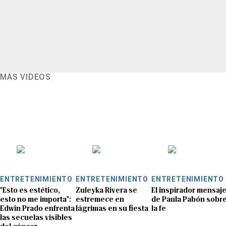
MÁS VIDEOS
ENTRETENIMIENTO
ENTRETENIMIENTO
ENTRETENIMIENTO
"Esto es estético,
Zuleyka Rivera se
El inspirador mensaj
esto no me importa":
estremece en
de Paula Pabón sobr
Edwin Prado enfrenta
lágrimas en su fiesta
la fe
las secuelas visibles