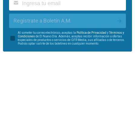
Regístrate a Boletín A.M.
Al someter tu correo electrónico, aceptas la
Política de Privacidad
y
Términos y
Condiciones
de El Nuevo Día. Además, aceptas recibir información u ofertas
especiales de productos o servicios de GFR Media, sus afiliadas o de terceros.
Podrás optar salirte de los boletines en cualquier momento.