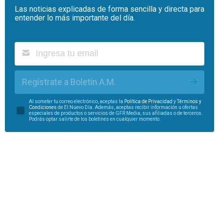
Las noticias explicadas de forma sencilla y directa para
entender lo más importante del día.
Regístrate a Boletín A.M.
Al someter tu correo electrónico, aceptas la
Política de Privacidad
y
Términos y
Condiciones
de El Nuevo Día. Además, aceptas recibir información u ofertas
especiales de productos o servicios de GFR Media, sus afiliadas o de terceros.
Podrás optar salirte de los boletines en cualquier momento.