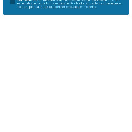
especiales de productos o servicios de GFR Media, sus afiliadas o de terceros.
Podrás optar salirte de los boletines en cualquier momento.