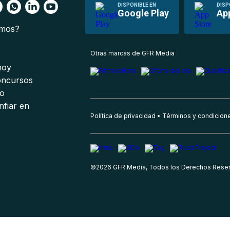
DISPONIBLE EN
DISP
Google Play
Ap
omos?
s
Otras marcas de GFR Media
 hoy
oncursos
io
nfiar en
Política de privacidad
Términos y condicion
©
2026
GFR Media, Todos los Derechos Rese