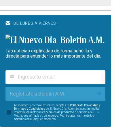
DE LUNES A VIERNES
Boletín A.M.
Las noticias explicadas de forma sencilla y
directa para entender lo más importante del día.
Regístrate a Boletín A.M.
Al someter tu correo electrónico, aceptas la
Política de Privacidad
y
Términos y Condiciones
de El Nuevo Día. Además, aceptas recibir
información u ofertas especiales de productos o servicios de GFR
Media, sus afiliadas o de terceros. Podrás optar salirte de los
boletines en cualquier momento.