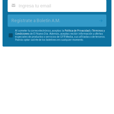
Regístrate a Boletín A.M.
Al someter tu correo electrónico, aceptas la
Política de Privacidad
y
Términos y
Condiciones
de El Nuevo Día. Además, aceptas recibir información u ofertas
especiales de productos o servicios de GFR Media, sus afiliadas o de terceros.
Podrás optar salirte de los boletines en cualquier momento.