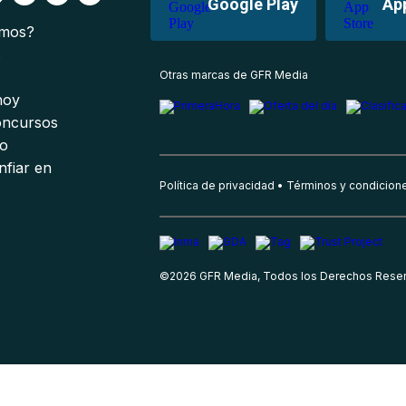
Google Play
Ap
omos?
s
Otras marcas de GFR Media
 hoy
oncursos
io
nfiar en
Política de privacidad
Términos y condicion
©
2026
GFR Media, Todos los Derechos Rese