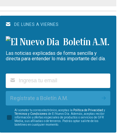
DE LUNES A VIERNES
Boletín A.M.
Las noticias explicadas de forma sencilla y
directa para entender lo más importante del día.
Regístrate a Boletín A.M.
Al someter tu correo electrónico, aceptas la
Política de Privacidad
y
Términos y Condiciones
de El Nuevo Día. Además, aceptas recibir
información u ofertas especiales de productos o servicios de GFR
Media, sus afiliadas o de terceros. Podrás optar salirte de los
boletines en cualquier momento.