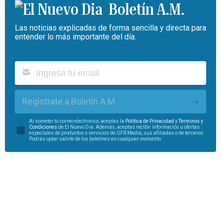
Boletín A.M.
Las noticias explicadas de forma sencilla y directa para
entender lo más importante del día.
Regístrate a Boletín A.M.
Al someter tu correo electrónico, aceptas la
Política de Privacidad
y
Términos y
Condiciones
de El Nuevo Día. Además, aceptas recibir información u ofertas
especiales de productos o servicios de GFR Media, sus afiliadas o de terceros.
Podrás optar salirte de los boletines en cualquier momento.