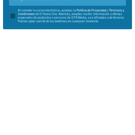
Al someter tu correo electrónico, aceptas la
Política de Privacidad
y
Términos y
Condiciones
de El Nuevo Día. Además, aceptas recibir información u ofertas
especiales de productos o servicios de GFR Media, sus afiliadas o de terceros.
Podrás optar salirte de los boletines en cualquier momento.