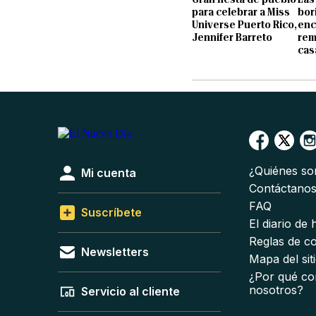
para celebrar a Miss
bor
Universe Puerto Rico,
enc
Jennifer Barreto
rem
cas
¿Quiénes s
Mi cuenta
Contáctano
FAQ
Suscríbete
El diario de
Reglas de c
Newsletters
Mapa del sit
¿Por qué co
nosotros?
Servicio al cliente