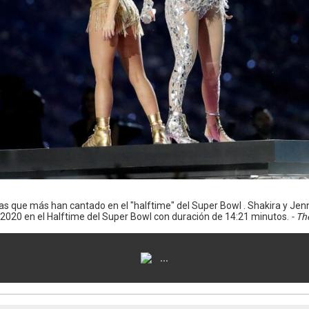
tas que más han cantado en el "halftime" del Super Bowl . Shakira y Jen
 2020 en el Halftime del Super Bowl con duración de 14:21 minutos.
- Th
...