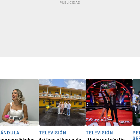
PUBLICIDAD
RÁNDULA
TELEVISIÓN
TELEVISIÓN
PE
SE
 personalidades
Así luce el hogar de
¿Quién es Iván De