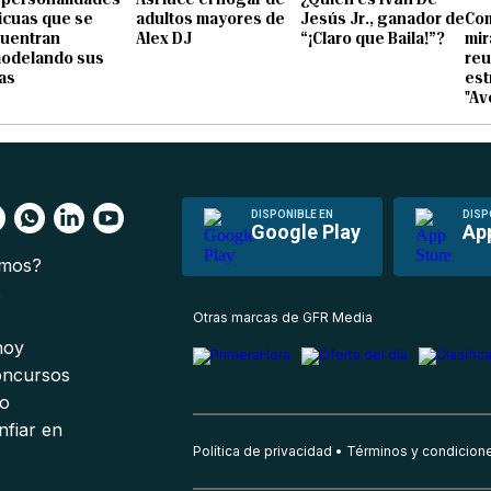
icuas que se
adultos mayores de
Jesús Jr., ganador de
Com
uentran
Alex DJ
“¡Claro que Baila!”?
mir
odelando sus
reu
as
est
"Av
DISPONIBLE EN
DISP
Google Play
Ap
omos?
s
Otras marcas de GFR Media
 hoy
oncursos
io
nfiar en
Política de privacidad
Términos y condicion