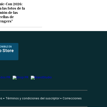
ic-Con 2026:
a las fotos de la
nión de las
rellas de
engers"
ONIBLE EN
p Store
es
Términos y condiciones del suscriptor
Correcciones