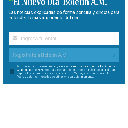
Boletín A.M.
Las noticias explicadas de forma sencilla y directa para
entender lo más importante del día.
Regístrate a Boletín A.M.
Al someter tu correo electrónico, aceptas la
Política de Privacidad
y
Términos y
Condiciones
de El Nuevo Día. Además, aceptas recibir información u ofertas
especiales de productos o servicios de GFR Media, sus afiliadas o de terceros.
Podrás optar salirte de los boletines en cualquier momento.