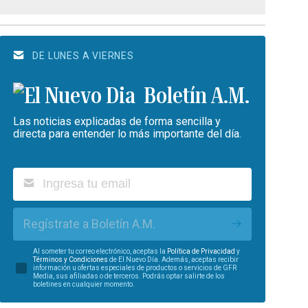
DE LUNES A VIERNES
Boletín A.M.
Las noticias explicadas de forma sencilla y
directa para entender lo más importante del día.
Regístrate a Boletín A.M.
Al someter tu correo electrónico, aceptas la
Política de Privacidad
y
Términos y Condiciones
de El Nuevo Día. Además, aceptas recibir
información u ofertas especiales de productos o servicios de GFR
Media, sus afiliadas o de terceros. Podrás optar salirte de los
boletines en cualquier momento.