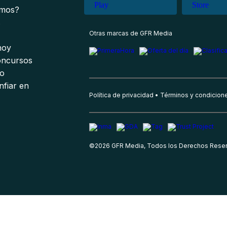
omos?
s
Otras marcas de GFR Media
 hoy
oncursos
io
nfiar en
Política de privacidad
Términos y condicion
©
2026
GFR Media, Todos los Derechos Rese