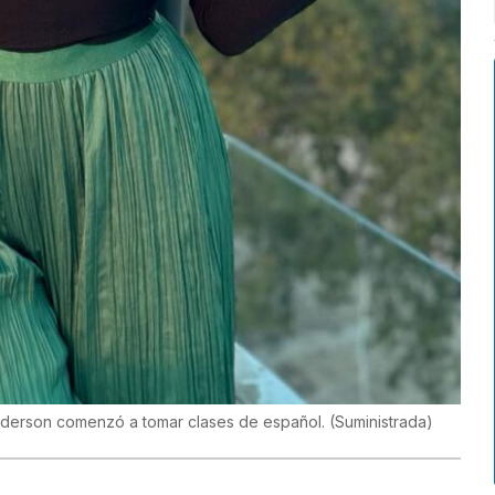
Anderson comenzó a tomar clases de español.
(
Suministrada
)