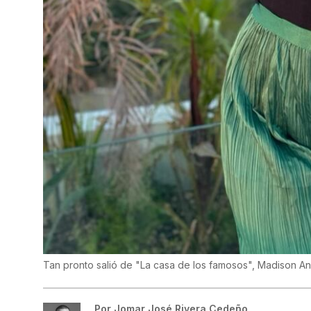
Tan pronto salió de "La casa de los famosos", Madison 
Por
Jomar José Rivera Cedeño