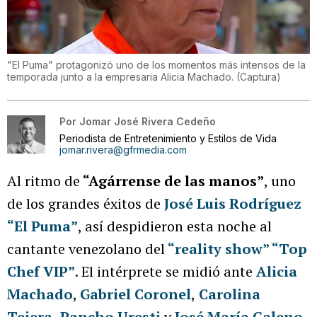
"El Puma" protagonizó uno de los momentos más intensos de la
temporada junto a la empresaria Alicia Machado.
(
Captura
)
Por
Jomar José Rivera Cedeño
Periodista de Entretenimiento y Estilos de Vida
jomar.rivera@gfrmedia.com
Al ritmo de
“Agárrense de las manos”
, uno
de los grandes éxitos de
José Luis Rodríguez
“El Puma”
, así despidieron esta noche al
cantante venezolano del
“reality show”
“Top
Chef VIP”
. El intérprete se midió ante
Alicia
Machado
,
Gabriel Coronel
,
Carolina
Tejera
,
Pancho Uresti
y
José María Galeno