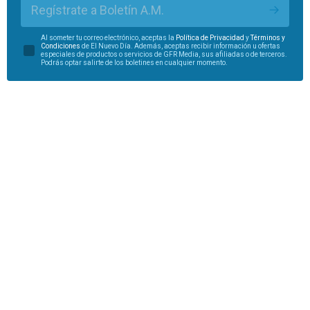
Regístrate a Boletín A.M.
Al someter tu correo electrónico, aceptas la
Política de Privacidad
y
Términos y
Condiciones
de El Nuevo Día. Además, aceptas recibir información u ofertas
especiales de productos o servicios de GFR Media, sus afiliadas o de terceros.
Podrás optar salirte de los boletines en cualquier momento.