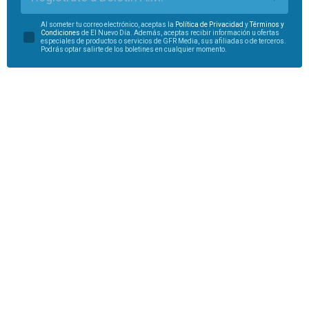
Al someter tu correo electrónico, aceptas la
Política de Privacidad
y
Términos y
Condiciones
de El Nuevo Día. Además, aceptas recibir información u ofertas
especiales de productos o servicios de GFR Media, sus afiliadas o de terceros.
Podrás optar salirte de los boletines en cualquier momento.