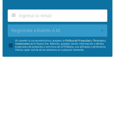
Regístrate a Boletín A.M.
Al someter tu correo electrónico, aceptas la
Política de Privacidad
y
Términos y
Condiciones
de El Nuevo Día. Además, aceptas recibir información u ofertas
especiales de productos o servicios de GFR Media, sus afiliadas o de terceros.
Podrás optar salirte de los boletines en cualquier momento.