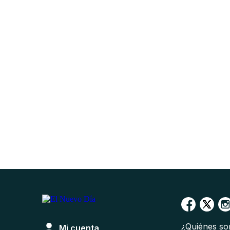
¿Quiénes s
Mi cuenta