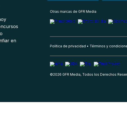
s
Otras marcas de GFR Media
 hoy
oncursos
io
nfiar en
Política de privacidad
Términos y condicion
©
2026
GFR Media, Todos los Derechos Rese