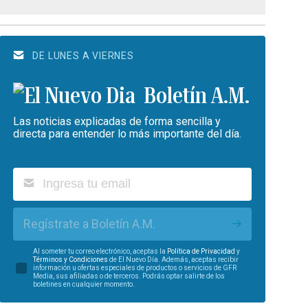
DE LUNES A VIERNES
Boletín A.M.
Las noticias explicadas de forma sencilla y
directa para entender lo más importante del día.
Regístrate a Boletín A.M.
Al someter tu correo electrónico, aceptas la
Política de Privacidad
y
Términos y Condiciones
de El Nuevo Día. Además, aceptas recibir
información u ofertas especiales de productos o servicios de GFR
Media, sus afiliadas o de terceros. Podrás optar salirte de los
boletines en cualquier momento.