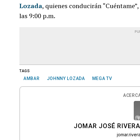
Lozada
, quienes conducirán “Cuéntame”,
las 9:00 p.m.
PU
TAGS
AMBAR
JOHNNY LOZADA
MEGA TV
ACERCA
JOMAR JOSÉ RIVER
jomar.rive