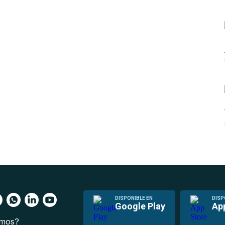
DISPONIBLE EN
DISP
Google Play
Ap
omos?