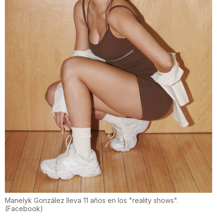
Manelyk González lleva 11 años en los "reality shows".
(
Facebook
)