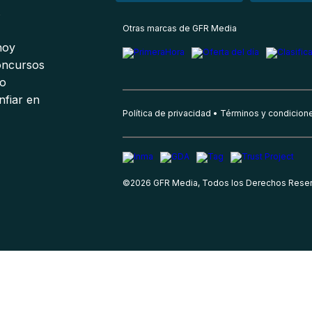
s
Otras marcas de GFR Media
 hoy
oncursos
io
nfiar en
Política de privacidad
Términos y condicion
©
2026
GFR Media, Todos los Derechos Rese