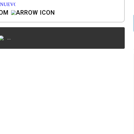
COM
...