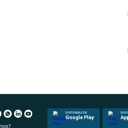
DISPONIBLE EN
DISP
Google Play
Ap
omos?