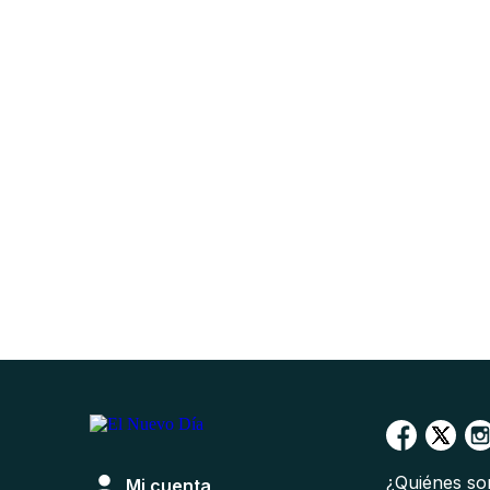
¿Quiénes s
Mi cuenta