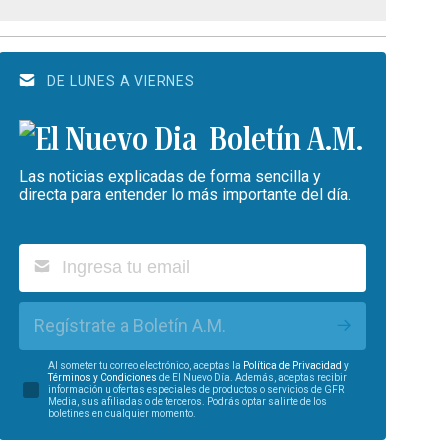
DE LUNES A VIERNES
Boletín A.M.
Las noticias explicadas de forma sencilla y
directa para entender lo más importante del día.
Regístrate a Boletín A.M.
Al someter tu correo electrónico, aceptas la
Política de Privacidad
y
Términos y Condiciones
de El Nuevo Día. Además, aceptas recibir
información u ofertas especiales de productos o servicios de GFR
Media, sus afiliadas o de terceros. Podrás optar salirte de los
boletines en cualquier momento.