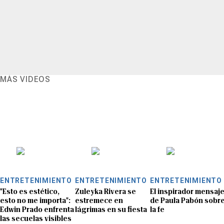
MÁS VIDEOS
ENTRETENIMIENTO
ENTRETENIMIENTO
ENTRETENIMIENTO
"Esto es estético,
Zuleyka Rivera se
El inspirador mensaj
esto no me importa":
estremece en
de Paula Pabón sobr
Edwin Prado enfrenta
lágrimas en su fiesta
la fe
las secuelas visibles