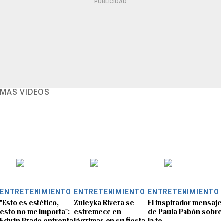
PUBLICIDAD
MÁS VIDEOS
ENTRETENIMIENTO
ENTRETENIMIENTO
ENTRETENIMIENTO
"Esto es estético,
Zuleyka Rivera se
El inspirador mensaj
esto no me importa":
estremece en
de Paula Pabón sobr
Edwin Prado enfrenta
lágrimas en su fiesta
la fe