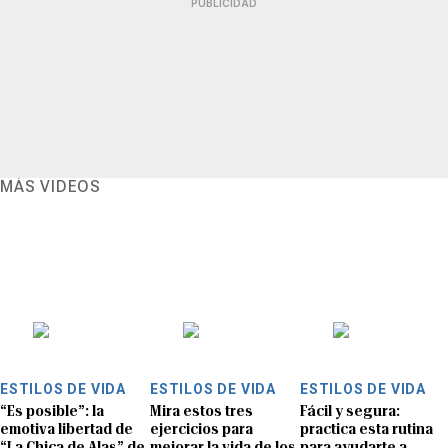
PUBLICIDAD
MÁS VIDEOS
ESTILOS DE VIDA
ESTILOS DE VIDA
ESTILOS DE VIDA
“Es posible”: la
Mira estos tres
Fácil y segura:
emotiva libertad de
ejercicios para
practica esta rutina
“La Chica de Alas” de
mejorar la vida de los
para ayudarte a