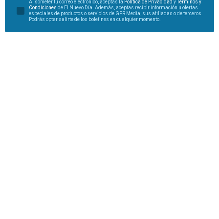
Al someter tu correo electrónico, aceptas la
Política de Privacidad
y
Términos y
Condiciones
de El Nuevo Día. Además, aceptas recibir información u ofertas
especiales de productos o servicios de GFR Media, sus afiliadas o de terceros.
Podrás optar salirte de los boletines en cualquier momento.