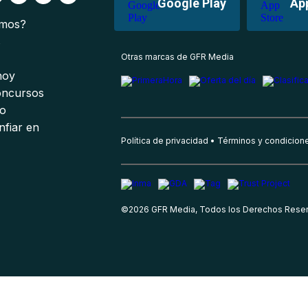
Google Play
Ap
omos?
s
Otras marcas de GFR Media
 hoy
oncursos
io
nfiar en
Política de privacidad
Términos y condicion
©
2026
GFR Media, Todos los Derechos Rese