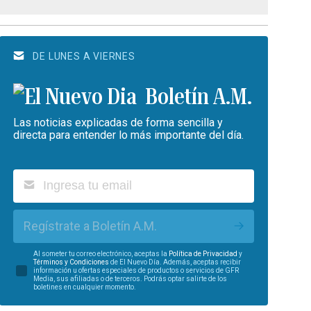
DE LUNES A VIERNES
Boletín A.M.
Las noticias explicadas de forma sencilla y
directa para entender lo más importante del día.
Regístrate a Boletín A.M.
Al someter tu correo electrónico, aceptas la
Política de Privacidad
y
Términos y Condiciones
de El Nuevo Día. Además, aceptas recibir
información u ofertas especiales de productos o servicios de GFR
Media, sus afiliadas o de terceros. Podrás optar salirte de los
boletines en cualquier momento.