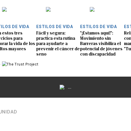
ILOS DE VIDA
ESTILOS DE VIDA
ESTILOS DE VIDA
ES
a estos tres
Fácil y segura:
"¡Estamos aquí!":
Rel
rcicios para
practica esta rutina
Movimiento sin
con
orar la vida de los
para ayudarte a
Barreras visibiliza el
man
ltos mayores
prevenir el cáncer de
potencial de jóvenes
"Tu
seno
con discapacidad
e
...
UNIDAD