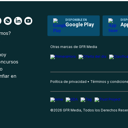
DISPONIBLE EN
DISP
Google Play
Ap
omos?
s
Otras marcas de GFR Media
 hoy
oncursos
io
nfiar en
Política de privacidad
Términos y condicion
©
2026
GFR Media, Todos los Derechos Rese