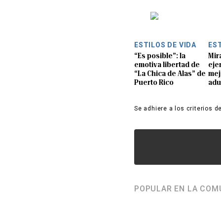
ESTILOS DE VIDA
EST
“Es posible”: la
Mir
emotiva libertad de
eje
“La Chica de Alas” de
mej
Puerto Rico
adu
Se adhiere a los criterios d
POPULAR EN LA COM