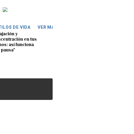
TILOS DE VIDA
VER MÁS
ajación y
centración en tus
os: así funciona
 pausa"