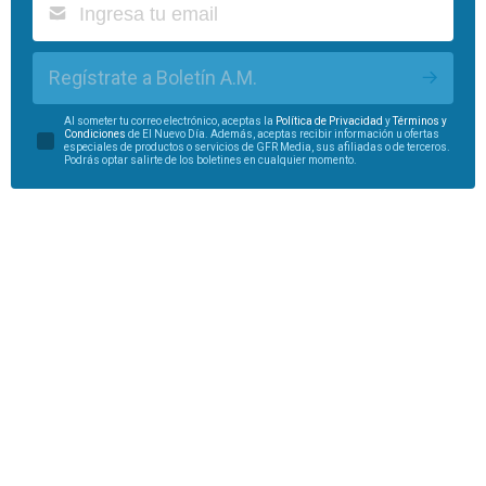
Regístrate a Boletín A.M.
Al someter tu correo electrónico, aceptas la
Política de Privacidad
y
Términos y
Condiciones
de El Nuevo Día. Además, aceptas recibir información u ofertas
especiales de productos o servicios de GFR Media, sus afiliadas o de terceros.
Podrás optar salirte de los boletines en cualquier momento.