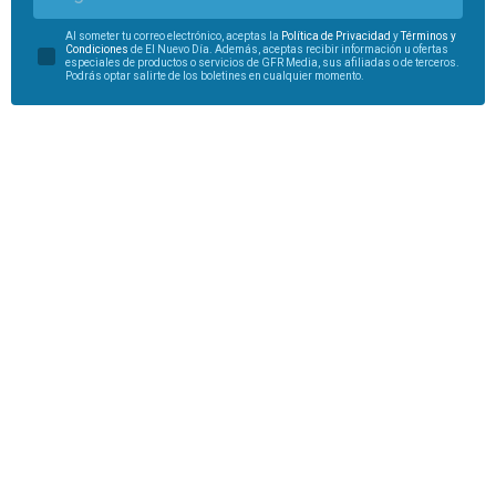
Al someter tu correo electrónico, aceptas la
Política de Privacidad
y
Términos y
Condiciones
de El Nuevo Día. Además, aceptas recibir información u ofertas
especiales de productos o servicios de GFR Media, sus afiliadas o de terceros.
Podrás optar salirte de los boletines en cualquier momento.