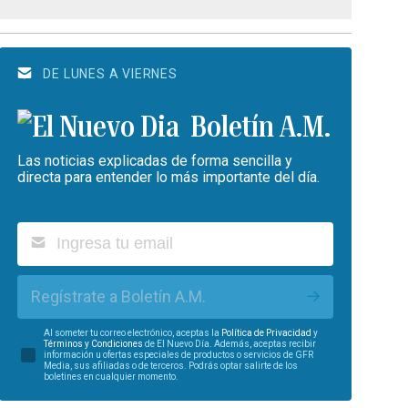
DE LUNES A VIERNES
Boletín A.M.
Las noticias explicadas de forma sencilla y
directa para entender lo más importante del día.
Regístrate a Boletín A.M.
Al someter tu correo electrónico, aceptas la
Política de Privacidad
y
Términos y Condiciones
de El Nuevo Día. Además, aceptas recibir
información u ofertas especiales de productos o servicios de GFR
Media, sus afiliadas o de terceros. Podrás optar salirte de los
boletines en cualquier momento.