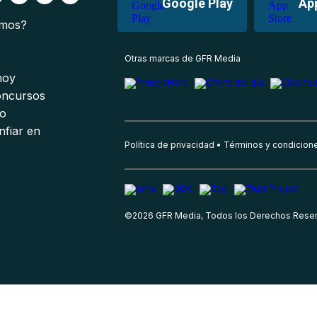
Google Play
Ap
omos?
s
Otras marcas de GFR Media
 hoy
oncursos
io
nfiar en
Política de privacidad
Términos y condicion
©
2026
GFR Media, Todos los Derechos Rese