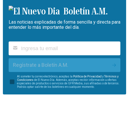
Boletín A.M.
Las noticias explicadas de forma sencilla y directa para
entender lo más importante del día.
Regístrate a Boletín A.M.
Al someter tu correo electrónico, aceptas la
Política de Privacidad
y
Términos y
Condiciones
de El Nuevo Día. Además, aceptas recibir información u ofertas
especiales de productos o servicios de GFR Media, sus afiliadas o de terceros.
Podrás optar salirte de los boletines en cualquier momento.